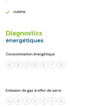
cuisine
diagnostics
énergétiques
Consommation énergétique
A
B
C
D
E
F
G
Emission de gaz à effet de serre
A
B
C
D
E
F
G