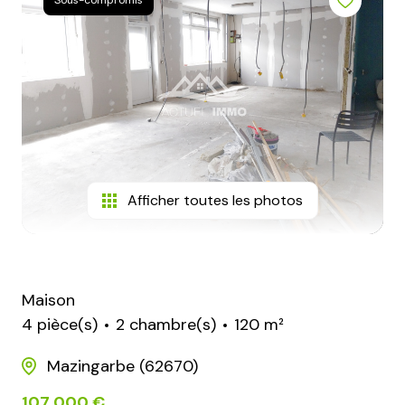
Sous-compromis
conseillers
contact
Afficher toutes les photos
Maison
4 pièce(s)
2 chambre(s)
120 m²
Mazingarbe (62670)
107 000 €