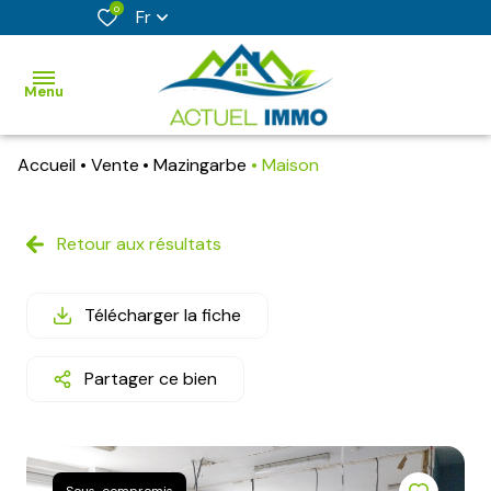
0
Fr
Menu
Accueil
Vente
Mazingarbe
Maison
accueil
acheter
Retour aux résultats
vendre
Télécharger la fiche
faire
estimer
Partager ce bien
son
bien
nos