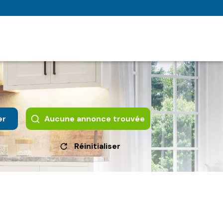
er
Aucune annonce trouvée
Réinitialiser