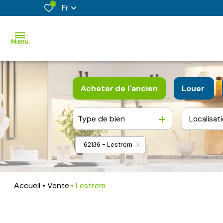
0
Fr
Menu
accueil
Acheter
de l'ancien
Louer
acheter
Type de bien
Localisat
De l'ancien
De l'imm
vendre
De l'immo pro
62136 - Lestrem
faire
estimer
son
Accueil
Vente
Lestrem
bien
nos