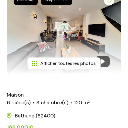
Exclusivité
Coup de coeur
conseillers
contact
Afficher toutes les photos
Maison
6 pièce(s)
3 chambre(s)
120 m²
Béthune (62400)
186 000 €