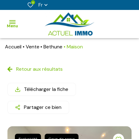
0
Fr
Menu
Accueil
Vente
Bethune
Maison
accueil
acheter
Retour aux résultats
vendre
Télécharger la fiche
faire
estimer
Partager ce bien
son
bien
nos