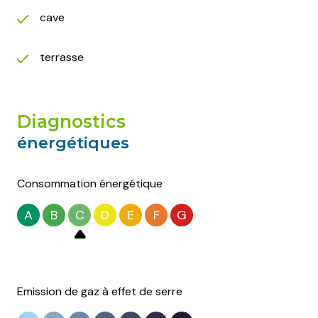
cave
terrasse
diagnostics
énergétiques
Consommation énergétique
A
B
C
D
E
F
G
Emission de gaz à effet de serre