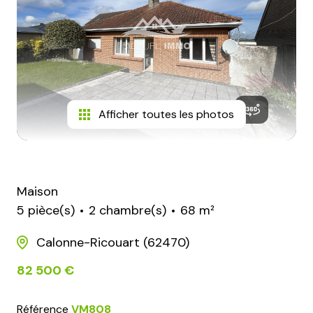
conseillers
contact
Afficher toutes les photos
Maison
5 pièce(s)
2 chambre(s)
68 m²
Calonne-Ricouart (62470)
82 500 €
Référence
VM808