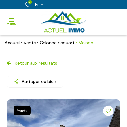
0
Fr
Menu
Accueil
Vente
Calonne ricouart
Maison
accueil
acheter
Retour aux résultats
vendre
Partager ce bien
faire
estimer
son
bien
Vendu
nos