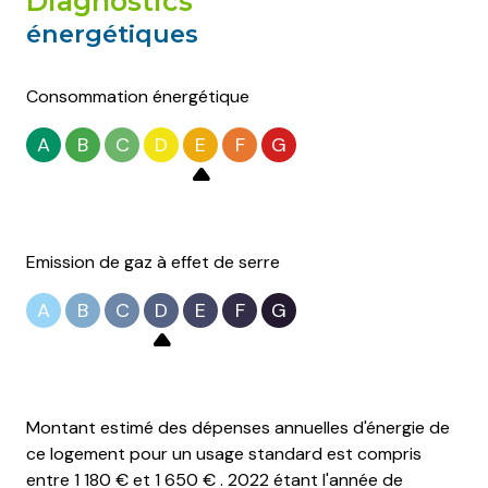
diagnostics
énergétiques
Consommation énergétique
A
B
C
D
E
F
G
Emission de gaz à effet de serre
A
B
C
D
E
F
G
Montant estimé des dépenses annuelles d'énergie de
ce logement pour un usage standard est compris
entre 1 180 € et 1 650 € . 2022 étant l'année de