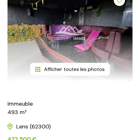
conseillers
contact
Afficher toutes les photos
Immeuble
493 m²
Lens (62300)
472 500 €