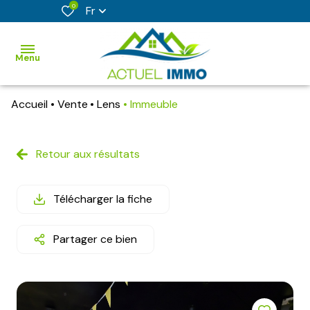
0
Fr
Menu
Accueil
Vente
Lens
Immeuble
accueil
acheter
Retour aux résultats
vendre
Télécharger la fiche
faire
estimer
Partager ce bien
son
bien
nos