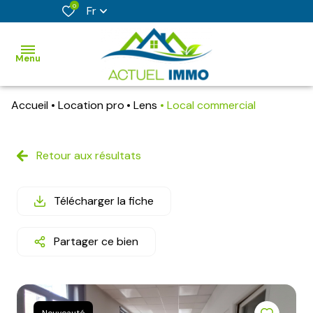
0
Fr
Menu
Accueil
Location pro
Lens
Local commercial
accueil
acheter
Retour aux résultats
vendre
Télécharger la fiche
faire
estimer
Partager ce bien
son
bien
nos