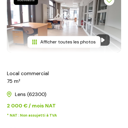
Nouveauté
conseillers
contact
Afficher toutes les photos
Local commercial
75 m²
Lens (62300)
2 000 € / mois NAT
* NAT : Non assujetti à TVA